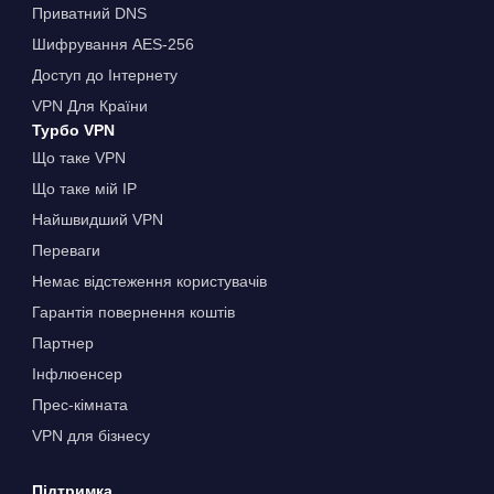
Приватний DNS
Шифрування AES-256
Доступ до Інтернету
VPN Для Країни
Турбо VPN
Що таке VPN
Що таке мій IP
Найшвидший VPN
Переваги
Немає відстеження користувачів
Гарантія повернення коштів
Партнер
Інфлюенсер
Прес-кімната
VPN для бізнесу
Підтримка