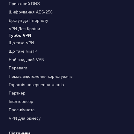
Приватний DNS
Шифрування AES-256
Доступ до Інтернету
VPN Для Країни
Турбо VPN
Що таке VPN
Що таке мій IP
Найшвидший VPN
Переваги
Немає відстеження користувачів
Гарантія повернення коштів
Партнер
Інфлюенсер
Прес-кімната
VPN для бізнесу
Підтримка