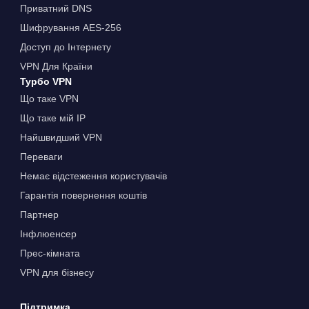
Приватний DNS
Шифрування AES-256
Доступ до Інтернету
VPN Для Країни
Турбо VPN
Що таке VPN
Що таке мій IP
Найшвидший VPN
Переваги
Немає відстеження користувачів
Гарантія повернення коштів
Партнер
Інфлюенсер
Прес-кімната
VPN для бізнесу
Підтримка