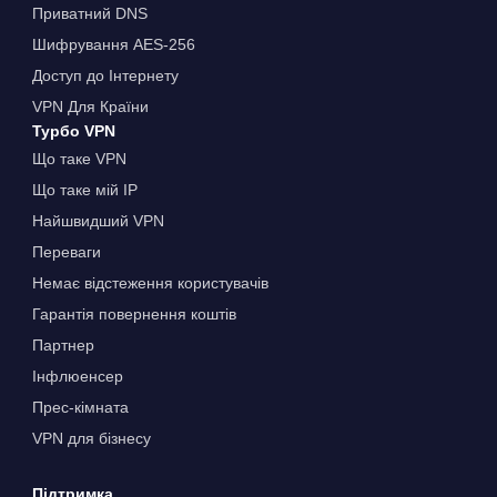
Приватний DNS
Шифрування AES-256
Доступ до Інтернету
VPN Для Країни
Турбо VPN
Що таке VPN
Що таке мій IP
Найшвидший VPN
Переваги
Немає відстеження користувачів
Гарантія повернення коштів
Партнер
Інфлюенсер
Прес-кімната
VPN для бізнесу
Підтримка