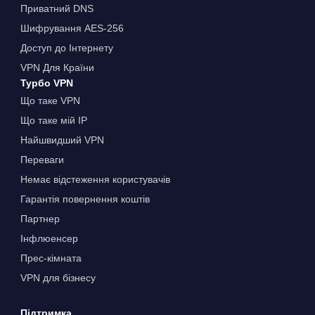
Приватний DNS
Шифрування AES-256
Доступ до Інтернету
VPN Для Країни
Турбо VPN
Що таке VPN
Що таке мій IP
Найшвидший VPN
Переваги
Немає відстеження користувачів
Гарантія повернення коштів
Партнер
Інфлюенсер
Прес-кімната
VPN для бізнесу
Підтримка