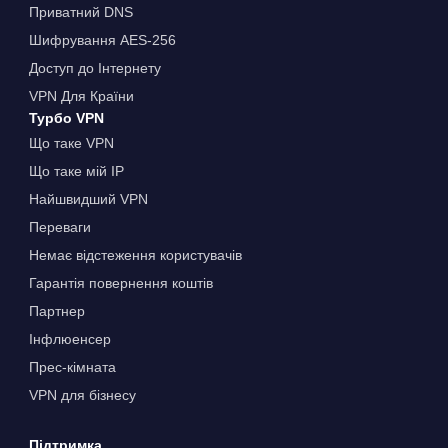
Приватний DNS
Шифрування AES-256
Доступ до Інтернету
VPN Для Країни
Турбо VPN
Що таке VPN
Що таке мій IP
Найшвидший VPN
Переваги
Немає відстеження користувачів
Гарантія повернення коштів
Партнер
Інфлюенсер
Прес-кімната
VPN для бізнесу
Підтримка