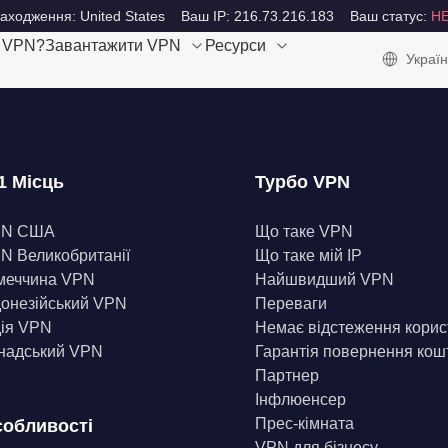
аходження: United States
Ваш IP: 216.73.216.183
Ваш статус:
Н
е VPN?
Завантажити VPN
Ресурси
Україн
1 Місць
Турбо VPN
PN США
Що таке VPN
N Великобританії
Що таке мій IP
меччина VPN
Найшвидший VPN
донезійський VPN
Переваги
дія VPN
Немає відстеження корис
надський VPN
Гарантія повернення кош
Партнер
Інфлюенсер
Прес-кімната
обливості
VPN для бізнесу