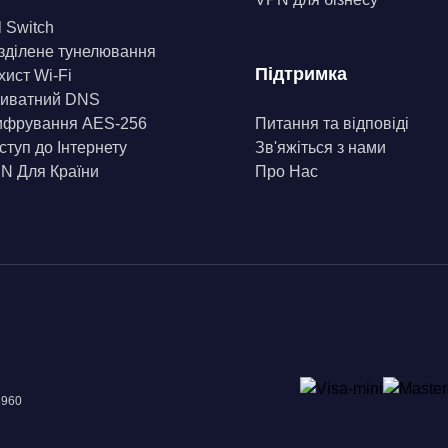
l Switch
зділене тунелювання
Підтримка
хист Wi-Fi
иватний DNS
фрування AES-256
Питання та відповіді
ступ до Інтернету
Зв'яжіться з нами
N Для Країни
Про Нас
8960