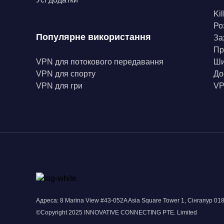
Kil
Ро
Популярне використання
За
Пр
VPN для потокового передавання
Ши
VPN для спорту
До
VPN для гри
VP
Адреса: 8 Marina View #43-052A Asia Square Tower 1, Сінгапур 01
©Copyright 2025 INNOVATIVE CONNECTING PTE. Limited