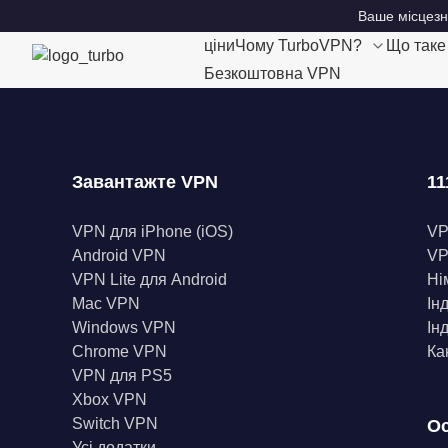
Ваше місцезн
ціни
Чому TurboVPN?
Що так
Безкоштовна VPN
Завантажте VPN
11
VPN для iPhone (iOS)
V
Android VPN
VP
VPN Lite для Android
Ні
Mac VPN
Ін
Windows VPN
Ін
Chrome VPN
Ка
VPN для PS5
Xbox VPN
Switch VPN
Ос
Усі додатки