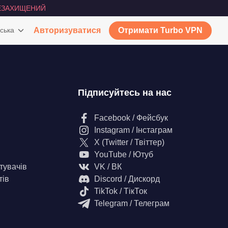
ЕЗАХИЩЕНИЙ
ська
Авторизуватися
Отримати Turbo VPN
Підписуйтесь на нас
Facebook / Фейсбук
Instagram / Інстаграм
X (Twitter / Твіттер)
YouTube / Ютуб
тувачів
VK / ВК
тів
Discord / Дискорд
TikTok / ТікТок
Telegram / Телеграм