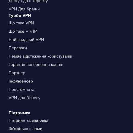
Доступ до Інтернету
VPN Для Країни
Турбо VPN
Що таке VPN
Що таке мій IP
Найшвидший VPN
Переваги
Немає відстеження користувачів
Гарантія повернення коштів
Партнер
Інфлюенсер
Прес-кімната
VPN для бізнесу
Підтримка
Питання та відповіді
Зв'яжіться з нами