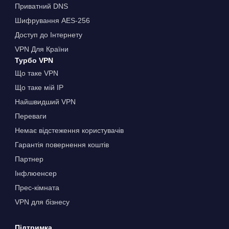
Приватний DNS
Шифрування AES-256
Доступ до Інтернету
VPN Для Країни
Турбо VPN
Що таке VPN
Що таке мій IP
Найшвидший VPN
Переваги
Немає відстеження користувачів
Гарантія повернення коштів
Партнер
Інфлюенсер
Прес-кімната
VPN для бізнесу
Підтримка