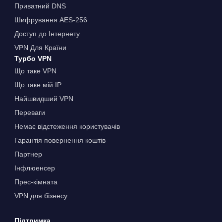
Приватний DNS
Шифрування AES-256
Доступ до Інтернету
VPN Для Країни
Турбо VPN
Що таке VPN
Що таке мій IP
Найшвидший VPN
Переваги
Немає відстеження користувачів
Гарантія повернення коштів
Партнер
Інфлюенсер
Прес-кімната
VPN для бізнесу
Підтримка