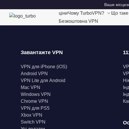
Ваше місцезн
ціни
Чому TurboVPN?
Що так
Безкоштовна VPN
Завантажте VPN
11
VPN для iPhone (iOS)
V
Android VPN
VP
VPN Lite для Android
Ні
Mac VPN
Ін
Windows VPN
Ін
Chrome VPN
Ка
VPN для PS5
Xbox VPN
Switch VPN
Ос
Усі додатки