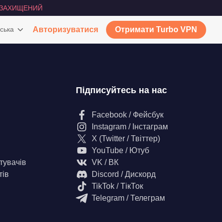
ЗАХИЩЕНИЙ
ська
Авторизуватися
Отримати Turbo VPN
Підписуйтесь на нас
Facebook / Фейсбук
Instagram / Інстаграм
X (Twitter / Твіттер)
YouTube / Ютуб
тувачів
VK / ВК
тів
Discord / Дискорд
TikTok / ТікТок
Telegram / Телеграм