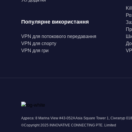
Kil
Ро
Популярне використання
За
Пр
VPN для потокового передавання
Ши
VPN для спорту
До
VPN для гри
VP
Адреса: 8 Marina View #43-052A Asia Square Tower 1, Сінгапур 01
©Copyright 2025 INNOVATIVE CONNECTING PTE. Limited