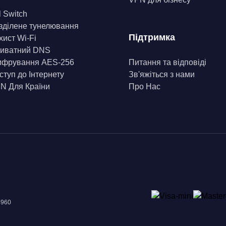
l Switch
зділене тунелювання
Підтримка
хист Wi-Fi
иватний DNS
фрування AES-256
Питання та відповіді
ступ до Інтернету
Зв'яжіться з нами
N Для Країни
Про Нас
8960