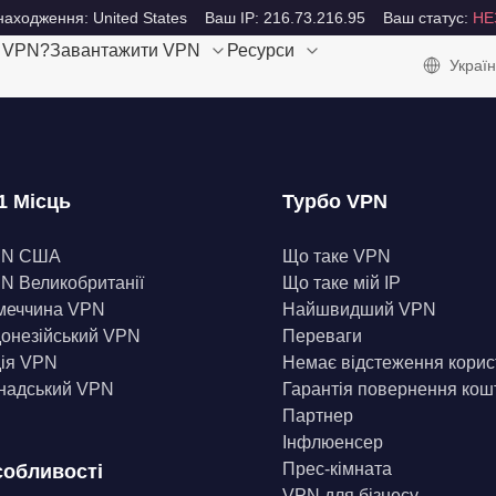
аходження: United States
Ваш IP: 216.73.216.95
Ваш статус:
НЕ
е VPN?
Завантажити VPN
Ресурси
Україн
1 Місць
Турбо VPN
PN США
Що таке VPN
N Великобританії
Що таке мій IP
меччина VPN
Найшвидший VPN
донезійський VPN
Переваги
дія VPN
Немає відстеження корис
надський VPN
Гарантія повернення кош
Партнер
Інфлюенсер
Прес-кімната
обливості
VPN для бізнесу