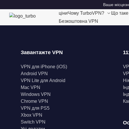
Ваше місцезн
ціни
Чому TurboVPN?
Що так
Безкоштовна VPN
Завантажте VPN
11
VPN для iPhone (iOS)
V
Android VPN
VP
VPN Lite для Android
Ні
Mac VPN
Ін
Windows VPN
Ін
Chrome VPN
Ка
VPN для PS5
Xbox VPN
Switch VPN
Ос
Усі додатки