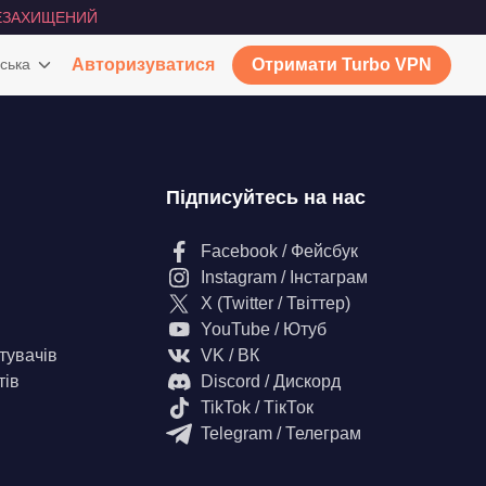
ЕЗАХИЩЕНИЙ
ська
Авторизуватися
Отримати Turbo VPN
Підписуйтесь на нас
Facebook / Фейсбук
Instagram / Інстаграм
X (Twitter / Твіттер)
YouTube / Ютуб
тувачів
VK / ВК
тів
Discord / Дискорд
TikTok / ТікТок
Telegram / Телеграм