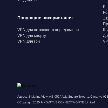
Kil
Ро
Популярне використання
За
Пр
VPN для потокового передавання
Ши
VPN для спорту
До
VPN для гри
VP
Адреса: 8 Marina View #43-052A Asia Square Tower 1, Сінгапур 01
©Copyright 2025 INNOVATIVE CONNECTING PTE. Limited