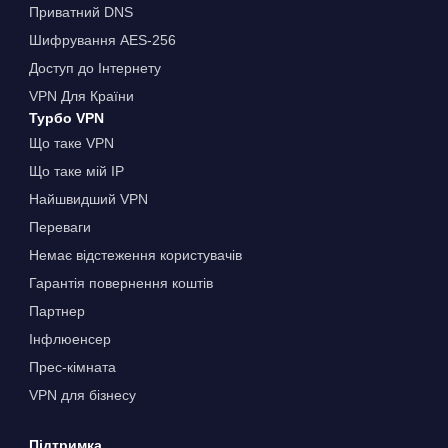
Приватний DNS
Шифрування AES-256
Доступ до Інтернету
VPN Для Країни
Турбо VPN
Що таке VPN
Що таке мій IP
Найшвидший VPN
Переваги
Немає відстеження користувачів
Гарантія повернення коштів
Партнер
Інфлюенсер
Прес-кімната
VPN для бізнесу
Підтримка