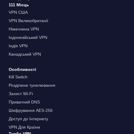
111 Місць
VPN США
VPN Великобританії
Німеччина VPN
Індонезійський VPN
Індія VPN
Канадський VPN
Особливості
Kill Switch
Розділене тунелювання
Захист Wi-Fi
Приватний DNS
Шифрування AES-256
Доступ до Інтернету
VPN Для Країни
Турбо VPN