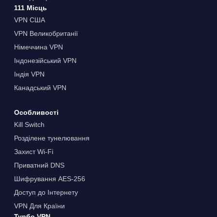
111 Місць
VPN США
VPN Великобританії
Німеччина VPN
Індонезійський VPN
Індія VPN
Канадський VPN
Особливості
Kill Switch
Розділене тунелювання
Захист Wi-Fi
Приватний DNS
Шифрування AES-256
Доступ до Інтернету
VPN Для Країни
Турбо VPN