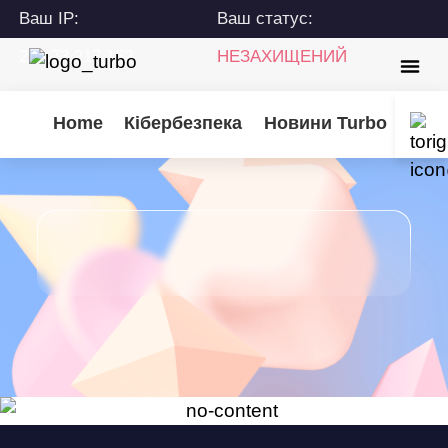
Ваш IP:
Ваш статус:
216.73.217.152
НЕЗАХИЩЕНИЙ
Home
Кібербезпека
Новини Turbo
Пора