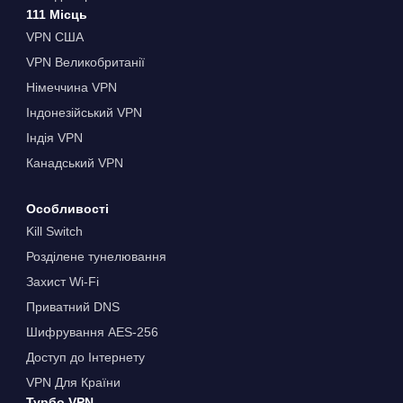
111 Місць
VPN США
VPN Великобританії
Німеччина VPN
Індонезійський VPN
Індія VPN
Канадський VPN
Особливості
Kill Switch
Розділене тунелювання
Захист Wi-Fi
Приватний DNS
Шифрування AES-256
Доступ до Інтернету
VPN Для Країни
Турбо VPN