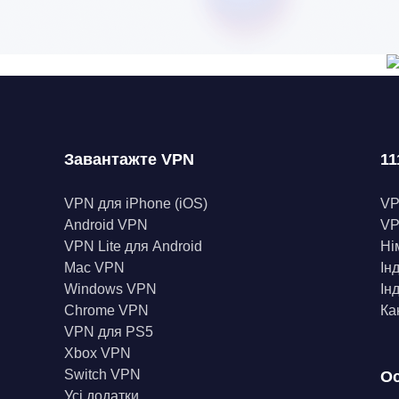
Завантажте VPN
11
VPN для iPhone (iOS)
V
Android VPN
VP
VPN Lite для Android
Ні
Mac VPN
Ін
Windows VPN
Ін
Chrome VPN
Ка
VPN для PS5
Xbox VPN
Switch VPN
Ос
Усі додатки