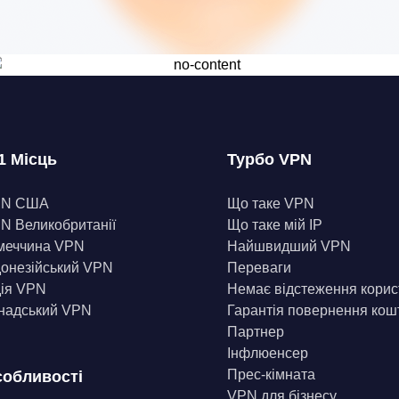
1 Місць
Турбо VPN
PN США
Що таке VPN
N Великобританії
Що таке мій IP
меччина VPN
Найшвидший VPN
донезійський VPN
Переваги
дія VPN
Немає відстеження корис
надський VPN
Гарантія повернення кош
Партнер
Інфлюенсер
Прес-кімната
обливості
VPN для бізнесу