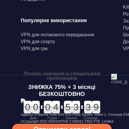
Kil
Ро
Популярне використання
За
Пр
VPN для потокового передавання
Ши
VPN для спорту
До
VPN для гри
VP
Почніть навчання зі спеціальною
пропозицією
ЗНИЖКА 75% + 3 місяці
БЕЗКОШТОВНО
0
0
0
0
0
0
0
0
0
0
0
0
0
0
4
4
0
0
5
5
0
0
3
3
4
4
3
3
9
8
9
Адреса: 8 Marina View #43-052A Asia Square Tower 1, Сінгапур 01
Днів
Годин
Хвилин
Секунди
©Copyright 2025 INNOVATIVE CONNECTING PTE. Limited