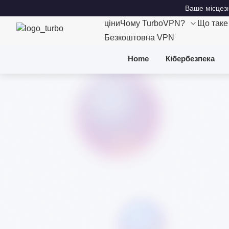
Ваше місцезн
ціни
Чому TurboVPN?
Що так
Безкоштовна VPN
Home
Кібербезпека