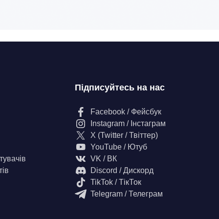
Підписуйтесь на нас
Facebook / Фейсбук
Instagram / Інстаграм
X (Twitter / Твіттер)
YouTube / Ютуб
тувачів
VK / ВК
тів
Discord / Дискорд
TikTok / ТікТок
Telegram / Телеграм