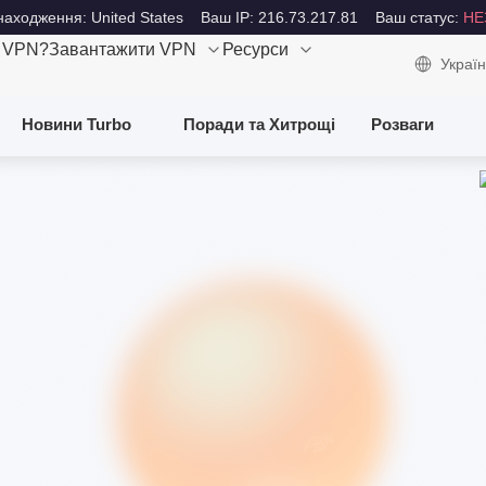
аходження: United States
Ваш IP: 216.73.217.81
Ваш статус:
НЕ
е VPN?
Завантажити VPN
Ресурси
Україн
Новини Turbo
Поради та Хитрощі
Розваги