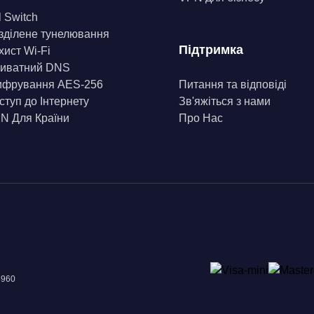
l Switch
зділене тунелювання
Підтримка
хист Wi-Fi
иватний DNS
фрування AES-256
Питання та відповіді
ступ до Інтернету
Зв'яжіться з нами
N Для Країни
Про Нас
8960