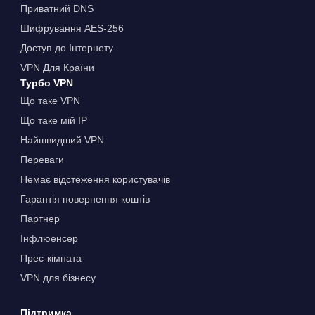
Приватний DNS
Шифрування AES-256
Доступ до Інтернету
VPN Для Країни
Турбо VPN
Що таке VPN
Що таке мій IP
Найшвидший VPN
Переваги
Немає відстеження користувачів
Гарантія повернення коштів
Партнер
Інфлюенсер
Прес-кімната
VPN для бізнесу
Підтримка