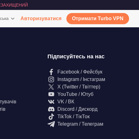
ЕЗАХИЩЕНИЙ
ська
Авторизуватися
Отримати Turbo VPN
Підписуйтесь на нас
Facebook / Фейсбук
Instagram / Інстаграм
X (Twitter / Твіттер)
YouTube / Ютуб
тувачів
VK / ВК
тів
Discord / Дискорд
TikTok / ТікТок
Telegram / Телеграм