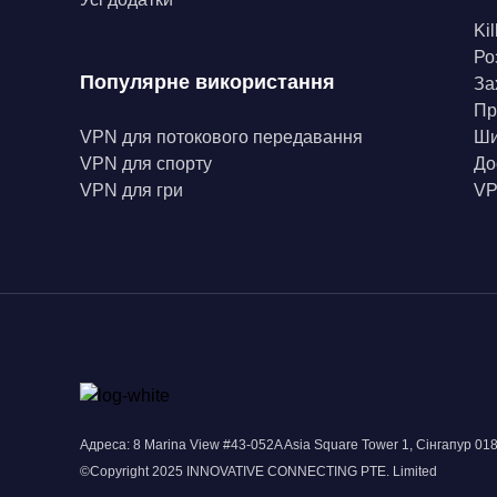
Kil
Ро
Популярне використання
За
Пр
VPN для потокового передавання
Ши
VPN для спорту
До
VPN для гри
VP
Адреса: 8 Marina View #43-052A Asia Square Tower 1, Сінгапур 01
©Copyright 2025 INNOVATIVE CONNECTING PTE. Limited