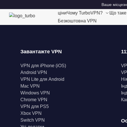
Ваше місцезн
ціни
Чому TurboVPN?
Що так
Безкоштовна VPN
Завантажте VPN
11
VPN для iPhone (iOS)
V
Android VPN
VP
VPN Lite для Android
Ні
Mac VPN
Ін
Windows VPN
Ін
Chrome VPN
Ка
VPN для PS5
Xbox VPN
Switch VPN
Ос
Усі додатки