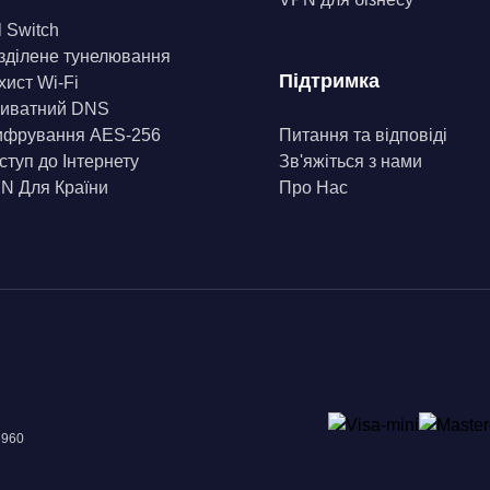
l Switch
зділене тунелювання
Підтримка
хист Wi-Fi
иватний DNS
фрування AES-256
Питання та відповіді
ступ до Інтернету
Зв'яжіться з нами
N Для Країни
Про Нас
8960