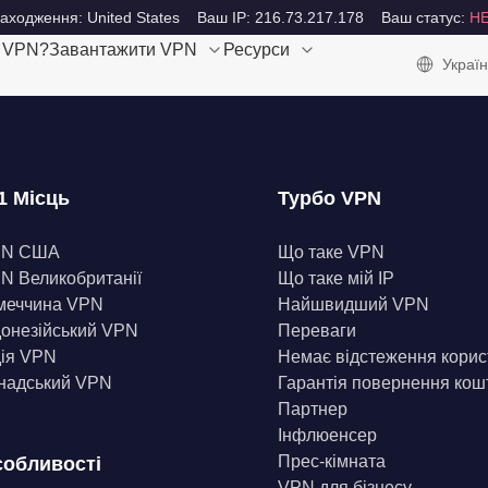
аходження: United States
Ваш IP: 216.73.217.178
Ваш статус:
Н
е VPN?
Завантажити VPN
Ресурси
Україн
1 Місць
Турбо VPN
PN США
Що таке VPN
N Великобританії
Що таке мій IP
меччина VPN
Найшвидший VPN
донезійський VPN
Переваги
дія VPN
Немає відстеження корис
надський VPN
Гарантія повернення кош
Партнер
Інфлюенсер
Прес-кімната
обливості
VPN для бізнесу