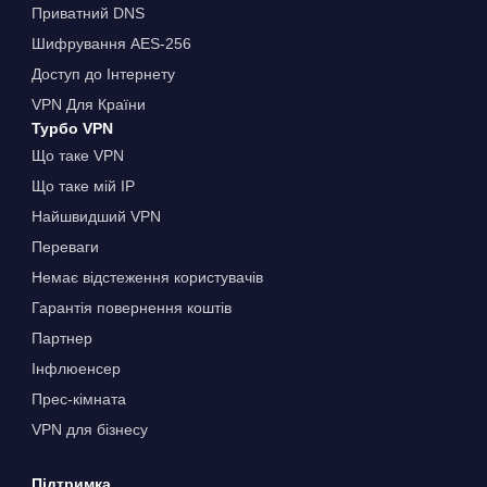
Приватний DNS
Шифрування AES-256
Доступ до Інтернету
VPN Для Країни
Турбо VPN
Що таке VPN
Що таке мій IP
Найшвидший VPN
Переваги
Немає відстеження користувачів
Гарантія повернення коштів
Партнер
Інфлюенсер
Прес-кімната
VPN для бізнесу
Підтримка