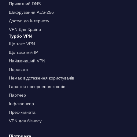
Приватний DNS
Шифрування AES-256
Доступ до Інтернету
VPN Для Країни
Турбо VPN
Що таке VPN
Що таке мій IP
Найшвидший VPN
Переваги
Немає відстеження користувачів
Гарантія повернення коштів
Партнер
Інфлюенсер
Прес-кімната
VPN для бізнесу
Підтримка