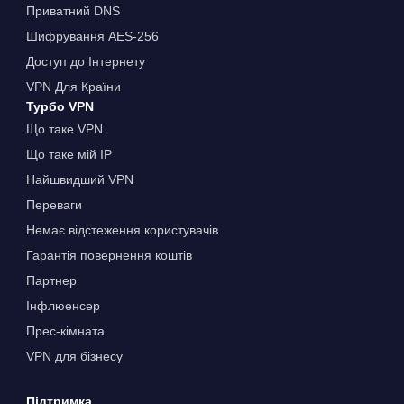
Приватний DNS
Шифрування AES-256
Доступ до Інтернету
VPN Для Країни
Турбо VPN
Що таке VPN
Що таке мій IP
Найшвидший VPN
Переваги
Немає відстеження користувачів
Гарантія повернення коштів
Партнер
Інфлюенсер
Прес-кімната
VPN для бізнесу
Підтримка