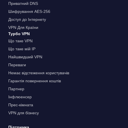
Приватний DNS
Шифрування AES-256
Доступ до Інтернету
VPN Для Країни
Турбо VPN
Що таке VPN
Що таке мій IP
Найшвидший VPN
Переваги
Немає відстеження користувачів
Гарантія повернення коштів
Партнер
Інфлюенсер
Прес-кімната
VPN для бізнесу
Підтримка