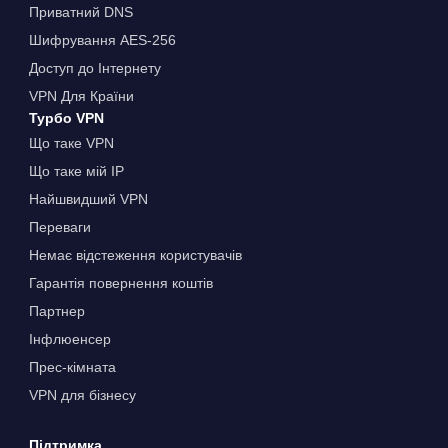
Приватний DNS
Шифрування AES-256
Доступ до Інтернету
VPN Для Країни
Турбо VPN
Що таке VPN
Що таке мій IP
Найшвидший VPN
Переваги
Немає відстеження користувачів
Гарантія повернення коштів
Партнер
Інфлюенсер
Прес-кімната
VPN для бізнесу
Підтримка