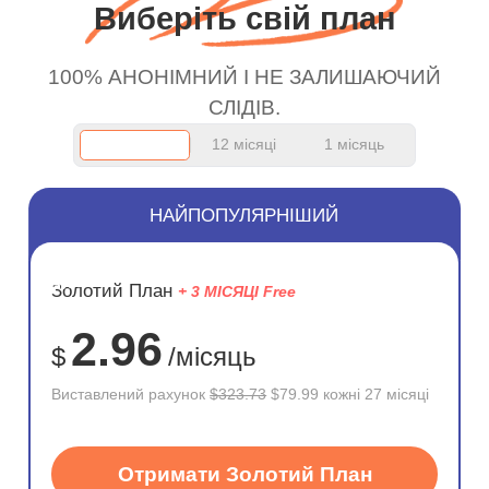
Виберіть свій план
100% АНОНІМНИЙ І НЕ ЗАЛИШАЮЧИЙ
СЛІДІВ.
12 місяці
1 місяць
НАЙПОПУЛЯРНІШИЙ
ЗНИЖКА
Золотий План
+ 3 МІСЯЦІ Free
75%
2.96
$
/місяць
Виставлений рахунок
$323.73
$79.99 кожні 27 місяці
Отримати Золотий План