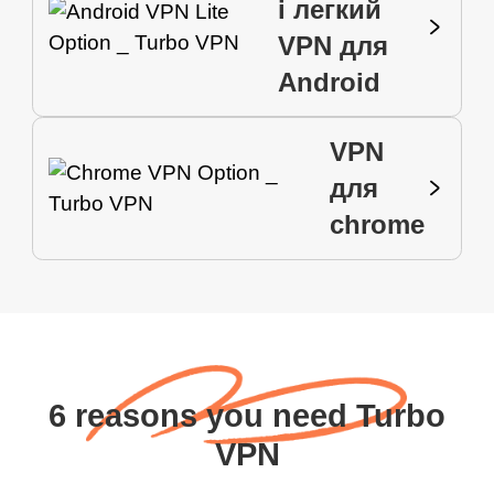
і легкий
VPN для
Android
VPN
для
chrome
6 reasons you need Turbo
VPN