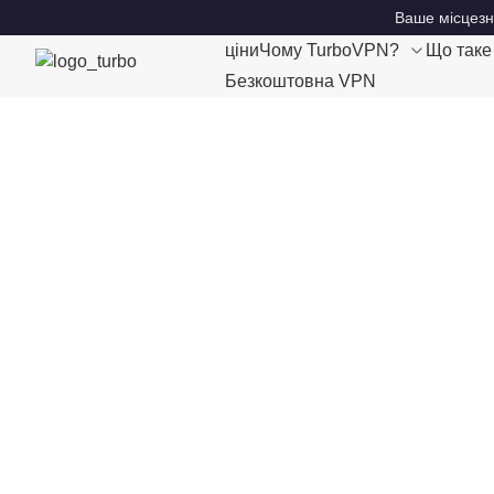
Ваше місцезн
ціни
Чому TurboVPN?
Що так
Безкоштовна VPN