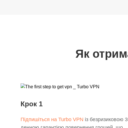
Як отрим
Крок 1
Підпишіться на Turbo VPN
із безризиковою 3
денною гарантією повернення грошей, що