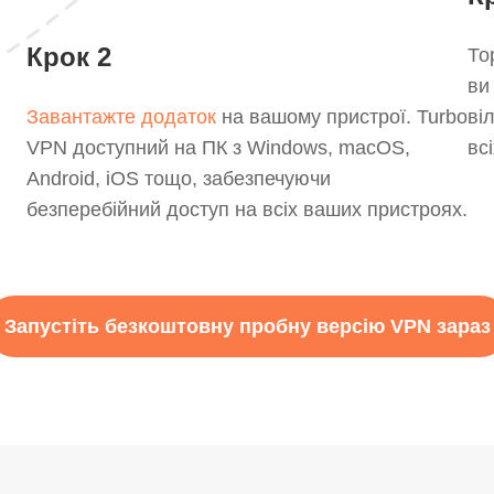
Крок 2
То
ви
Завантажте додаток
на вашому пристрої. Turbo
ві
VPN доступний на ПК з Windows, macOS,
вс
Android, iOS тощо, забезпечуючи
безперебійний доступ на всіх ваших пристроях.
Запустіть безкоштовну пробну версію VPN зараз