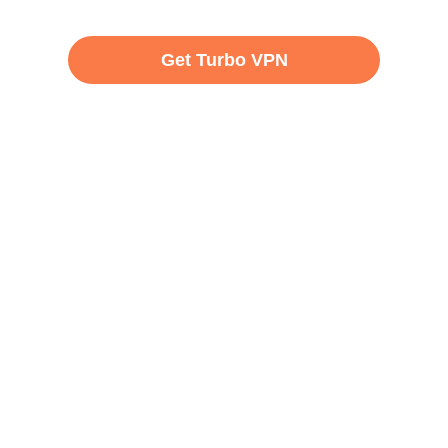
Get Turbo VPN
нна гарантія повернення грошей за безкоштовну пробну в