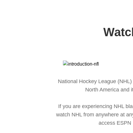
Watch
National Hockey League (NHL) is
North America and i
If you are experiencing NHL bl
watch NHL from anywhere at any 
access ESPN P