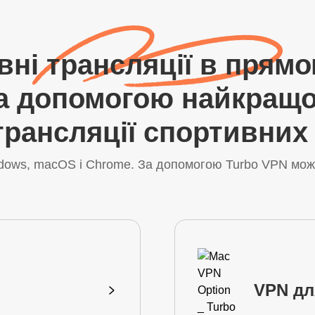
ні трансляції в прямо
за допомогою найкращо
трансляції спортивних
ndows, macOS і Chrome. За допомогою Turbo VPN мож
VPN дл