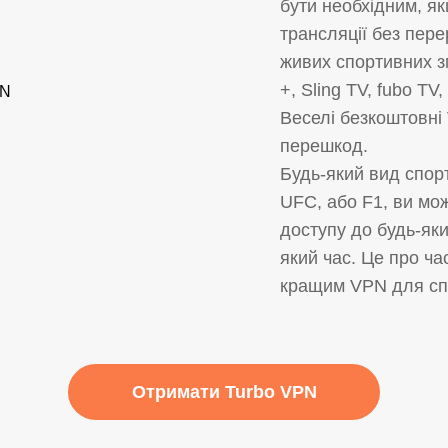
бути необхідним, я
трансляції без пер
живих спортивних з
+, Sling TV, fubo TV,
Веселі безкоштовні
перешкод.
Будь-який вид спорт
UFC, або F1, ви мо
доступу до будь-як
який час. Це про ч
кращим VPN для сп
Отримати Turbo VPN