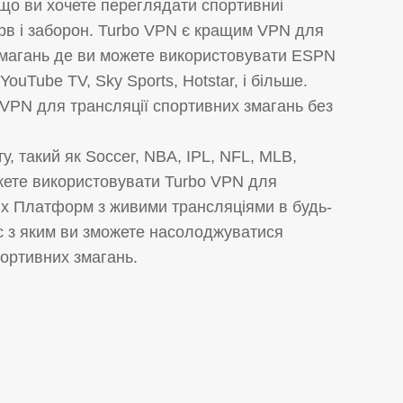
кщо ви хочете переглядати спортивниі
ерв і заборон. Turbo VPN є кращим VPN для
магань де ви можете використовувати ESPN
 YouTube TV, Sky Sports, Hotstar, і більше.
 VPN для трансляції спортивних змагань без
у, такий як Soccer, NBA, IPL, NFL, MLB,
жете використовувати Turbo VPN для
их Платформ з живими трансляціями в будь-
ас з яким ви зможете насолоджуватися
ортивних змагань.