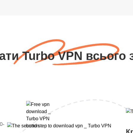
ати Turbo VPN всього з
0-
К