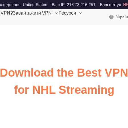
аходження: United States
Ваш IP: 216.73.216.251
Ваш статус:
Н
е VPN?
Завантажити VPN
Ресурси
Україн
Download the Best VP
for NHL Streaming
Watch NHL with ultra-fast internet speed