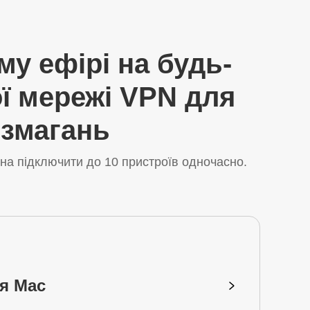
му ефірі на будь-
ї мережі VPN для
 змагань
на підключити до 10 пристроїв одночасно.
я Mac