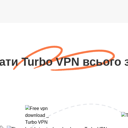
ати Turbo VPN всього з
0-