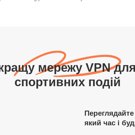
кращу мережу VPN для
спортивних подій
Переглядайте 
який час і буд