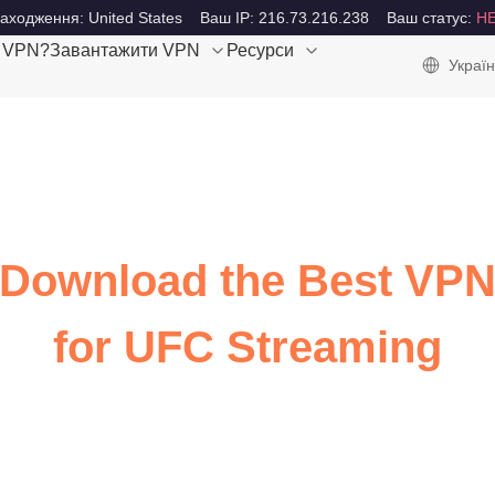
аходження: United States
Ваш IP: 216.73.216.238
Ваш статус:
Н
е VPN?
Завантажити VPN
Ресурси
Україн
Download the Best VP
for UFC Streaming
Watch UFC with ultra-fast internet speed