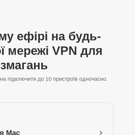
му ефірі на будь-
ї мережі VPN для
 змагань
на підключити до 10 пристроїв одночасно.
я Mac