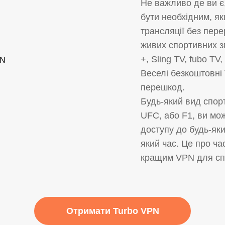
Не важливо де ви є
бути необхідним, я
трансляції без пер
живих спортивних з
+, Sling TV, fubo TV,
Веселі безкоштовні
перешкод.
Будь-який вид спорт
UFC, або F1, ви мо
доступу до будь-як
який час. Це про ч
кращим VPN для сп
Отримати Turbo VPN