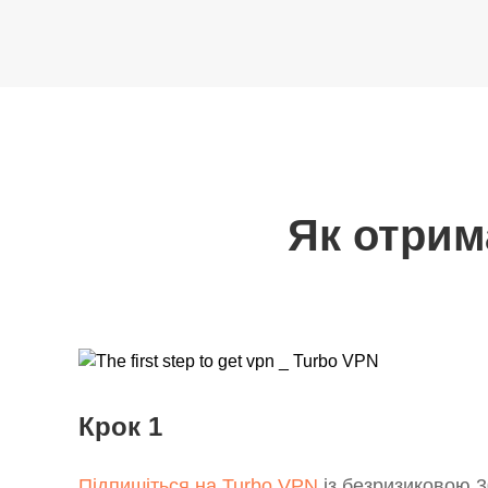
Як отрим
Крок 1
Підпишіться на Turbo VPN
із безризиковою 3