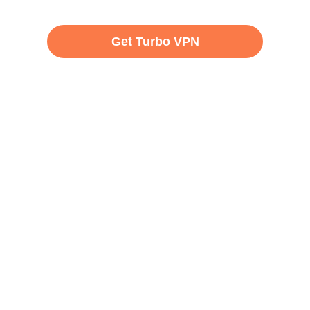
Get Turbo VPN
нна гарантія повернення грошей за безкоштовну пробну в