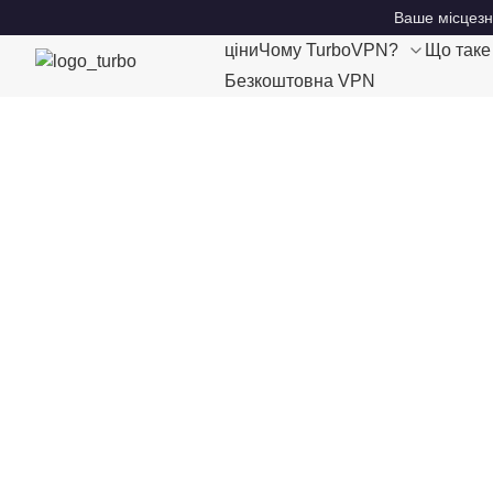
Ваше місцезн
ціни
Чому TurboVPN?
Що так
Безкоштовна VPN