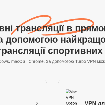
ні трансляції в прямо
за допомогою найкращо
трансляції спортивних
ndows, macOS і Chrome. За допомогою Turbo VPN мож
VPN дл