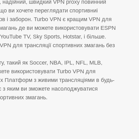
, надійний, швидкий VPN proxy повинний
кщо ви хочете переглядати спортивниі
ерв і заборон. Turbo VPN є кращим VPN для
магань де ви можете використовувати ESPN
 YouTube TV, Sky Sports, Hotstar, і більше.
 VPN для трансляції спортивних змагань без
у, такий як Soccer, NBA, IPL, NFL, MLB,
жете використовувати Turbo VPN для
их Платформ з живими трансляціями в будь-
ас з яким ви зможете насолоджуватися
ортивних змагань.