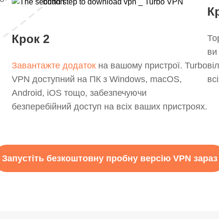
К
Крок 2
То
ви
Завантажте додаток
на вашому пристрої. Turbo
ві
VPN доступний на ПК з Windows, macOS,
вс
Android, iOS тощо, забезпечуючи
безперебійний доступ на всіх ваших пристроях.
Запустіть безкоштовну пробну версію VPN зараз