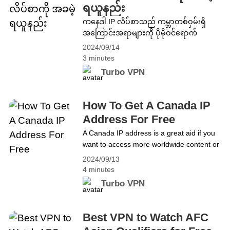
can get&hellip; Continue reading How To
ရယူနည်း
Get A Mexico IP Address For Free
ကနေဒါ IP လိပ်စာသည် ကမ္ဘာတစ်ဝှမ်းရှိ
အကြောင်းအရာများကို ပိုမိုဝင်ရောက်
ကြည့်ရှုလိုပါက သို့မဟုတ် သင်၏ အွန်လိုင်း
2024/09/14
လုံခြုံရေးအဆင့်ကို အဆင့်မြှင့်လိုပါက
3 minutes
ကြီးမားသောအကူအညီတစ်ခုဖြစ်သည်။
Turbo VPN
အခမဲ့ Canadian IP လိပ်စာတစ်ခုပိုင်ဆိုင်
ခြင်းသည် သင်နိုင်ငံရပ်ခြားတွင်ရှိနေချိန်တွင်
Canadian အကြောင်းအရာများကို ဝင်ရောက်
How To Get A Canada IP
ကြည့်ရှုနိုင်ရုံသာမက သင်၏ မူရင်း IP ကို ​​
Address For Free
ဖုံးကွယ်ကာ သင့်တည်နေရာအစစ်အမှန်ကို
A Canada IP address is a great aid if you
ဖုံးကွယ်ထားနိုင်သည်။ အောက်တွင်ဖော်ပြ
want to access more worldwide content or
ထားသော အခမဲ့ Canadian IP ကို ​​သင်
upgrade your online security level.
မည်သို့ရနိုင်သည်ကို လေ့လာကြည့်ကြပါစို့။
2024/09/13
Owning a free Canadian IP address not
ကနေဒါ IP လိပ်စာကို ဘယ်လိုရနိုင်မလဲ။
4 minutes
only helps you access Canadian content
Canada အတွက် VPN ကိုအသုံးပြုခြင်းသည်
Turbo VPN
when you&#8217;re abroad but can also
Canadian IP လိပ်စာကို လွယ်ကူစွာရရန် သင့်
hide your original IP, masking your real
အတွက် အထိရောက်ဆုံးနည်းလမ်းဖြစ်ပြီး၊
location. Let&#8217;s find out how you
သင်ပြုလုပ်နိုင်ပုံမှာ အောက်ပါအတိုင်း
Best VPN to Watch AFC
can&hellip; Continue reading How To Get
ဖြစ်သည်။ 1. သင့်စက်များတွင် TurboVPN