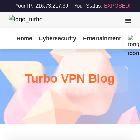
Your IP: 216.73.217.39
Your Status:
EXPOSED!
Home
Cybersecurity
Entertainment
Tips
Turbo VPN Blog