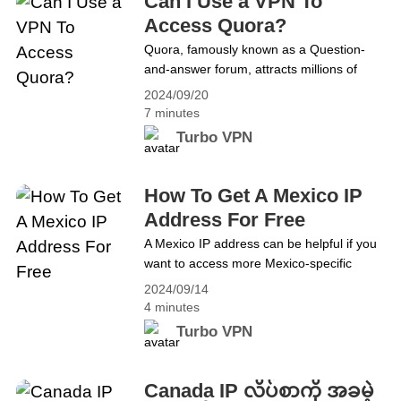
Can I Use a VPN To
yourself&hellip; Continue reading Best
Access Quora?
VPN For Shein: Get Great Deals and
Quora, famously known as a Question-
Protect Your Privacy
and-answer forum, attracts millions of
people who are looking for an answer. But
2024/09/20
did you know that, when VPNs run into
7 minutes
Quora, they can somehow ignite new
Turbo VPN
sparkles? Find out how you can use a
VPN to optimize your experience on
Quora in the following. What is Quora?
How To Get A Mexico IP
Quora is&hellip; Continue reading Can I
Address For Free
Use a VPN To Access Quora?
A Mexico IP address can be helpful if you
want to access more Mexico-specific
content or enhance your online security
2024/09/14
level. Owning a free Mexico IP address
4 minutes
not only helps you access Mexico content
Turbo VPN
when you&#8217;re abroad but can also
hide your original IP, masking your real
location. Let&#8217;s find out how you
Canada IP လိပ်စာကို အခမဲ့