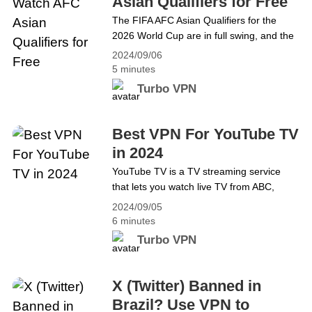
Asian Qualifiers for Free
A Canada IP Address For Free
ကို ဒေါင်းလုဒ်လုပ်ပါ- Desktop&hellip;
The FIFA AFC Asian Qualifiers for the
Continue reading Canada IP လိပ်စာကို
2026 World Cup are in full swing, and the
အခမဲ့ရယူနည်း
third round is in progress, with football
2024/09/06
fans around the world gearing up to cheer
5 minutes
on their nations. However, depending on
Turbo VPN
your location, catching the live action of
these exhilarating matches can be a little
tricky. Geographical limitations and&hellip;
Best VPN For YouTube TV
Continue reading Best VPN to Watch AFC
in 2024
Asian Qualifiers for Free
YouTube TV is a TV streaming service
that lets you watch live TV from ABC,
CBS, FOX, NBC, and popular cable
2024/09/05
networks. You can enjoy live sports and
6 minutes
can&#8217;t miss shows the moment they
Turbo VPN
air. Moreover, YouTubeTV allows you to
record all your favorites without DVR
storage space limits, and stream
X (Twitter) Banned in
wherever you go. This&hellip; Continue
Brazil? Use VPN to
reading Best VPN For YouTube TV in