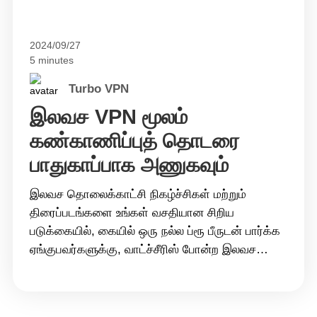
2024/09/27
5 minutes
Turbo VPN
இலவச VPN மூலம்
கண்காணிப்புத் தொடரை
பாதுகாப்பாக அணுகவும்
இலவச தொலைக்காட்சி நிகழ்ச்சிகள் மற்றும்
திரைப்படங்களை உங்கள் வசதியான சிறிய
படுக்கையில், கையில் ஒரு நல்ல ப்ரூ பீருடன் பார்க்க
ஏங்குபவர்களுக்கு, வாட்ச்சீரிஸ் போன்ற இலவச
ஆன்லைன் தளங்கள் எங்கள் விருப்பத் தேர்வாகும்.
இருப்பினும், வாட்ச்சீரிஸ் போன்ற தளங்கள் அடிக்கடி
மறைந்துவிடும் மற்றும் தனியுரிமைப் பாதுகாப்பிற்கு