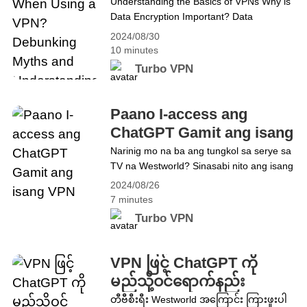
Debunking Myths and
Understanding the Basics of VPNs Why is
VPNs: Are They Really Worth the Risk?
Data Encryption Important? Data
Understanding Privacy
encryption is crucial for maintaining online
2024/08/30
privacy. It stops unauthorized individuals
10 minutes
from accessing sensitive information such
Turbo VPN
as: How Can You Secure Your iPhone with
a VPN? Using a VPN on devices like an
iPhone is important for several reasons: 1.
Paano I-access ang
Protection on Public Wi-Fi:&hellip;
ChatGPT Gamit ang isang
Continue reading Can You Still Be
VPN
Narinig mo na ba ang tungkol sa serye sa
Tracked When Using a VPN? Debunking
TV na Westworld? Sinasabi nito ang isang
Myths and Understanding Privacy
nakakaintriga na kuwento tungkol sa kung
2024/08/26
paano sinasakop ng mga robot ng
7 minutes
artificial intelligence ang planeta. Napaisip
Turbo VPN
ako kung aling antas ang may epekto sa
pang-araw-araw na buhay ng AI
development. Walang duda na ang AI ay
VPN ဖြင့် ChatGPT ကို
nagdulot ng&hellip; Continue reading
မည်သို့ဝင်ရောက်နည်း
Paano I-access ang ChatGPT Gamit ang
တီဗီစီးရီး Westworld အကြောင်း ကြားဖူးပါ
isang VPN