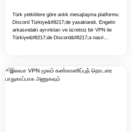
Türk yetkililere göre anlık mesajlaşma platformu
Discord Türkiye&#8217;de yasaklandı. Engelin
arkasındaki ayrıntıları ve ücretsiz bir VPN ile
Türkiye&#8217;de Discord&#8217;a nasıl
erişebileceğinizi keşfedin. Discord
Türkiye&#8217;de neden yasaklandı? Discord,
öncelikle çocukların güvenliğine ilişkin endişeler
ve platformla ilişkili suç faaliyetleri iddiaları
nedeniyle Türkiye&#8217;de yasaklandı.
Ankara&#8217;daki bir mahkeme,
Discord&#8217;un çocuk istismarı, şantaj ve
çevrimiçi taciz için kullanıldığı iddialarının
ardından&hellip; Continue reading VPN ile
Türkiye&#8217;de Discord&#8217;a Erişin