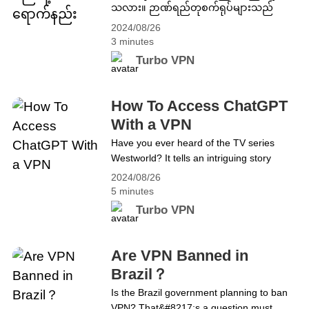
သလား။ ဉာဏ်ရည်တုစက်ရုပ်များသည်
ကမ္ဘာဂြိုဟ်ကို သိမ်းပိုက်နိုင်ပုံအကြောင်း
2024/08/26
ရင်သပ်ရှုမောဖွယ် ဇာတ်လမ်းတစ်ပုဒ်ကို
3 minutes
ပြောပြသည်။ AI ဖွံ့ဖြိုးတိုးတက်မှုက ကျွန်ုပ်
Turbo VPN
တို့၏နေ့စဉ်ဘဝအပေါ် သက်ရောက်မှုရှိသည့်
မည်သည့်အဆင့်ဖြစ်သည်ကို ကျွန်ုပ်စဉ်းစားမိ
ပါသည်။ AI သည် ကျွန်ုပ်တို့၏အလုပ်
How To Access ChatGPT
နယ်ပယ်နှင့် ကျွန်ုပ်တို့၏ဘဝ၏အခြား
With a VPN
ရှုထောင့်များအတွက် ကြီးမားသော
Have you ever heard of the TV series
အဆင်ပြေမှုကို ယူဆောင်လာကြောင်း
Westworld? It tells an intriguing story
သံသယဖြစ်စရာမလိုပါ။ သို့သော်လည်း နည်း
about how artificial intelligence robots take
ပညာတိုးတက်မှုကို ခံစားနိုင်ရန် နည်းလမ်းရှာ
2024/08/26
over the planet. It got me thinking about
ရန် ရုန်းကန်နေရဆဲ အများအပြားရှိသေး
5 minutes
which level have AI development impacts
သည်။ အောက်ဖော်ပြပါတွင် အခမဲ့ VPN ဖြင့်
Turbo VPN
our daily lives. There&#8217;s no doubt
ဒစ်ဂျစ်တယ်ခေတ်တွင် အကျော်ကြားဆုံး
that AI has brought great convenience to
ဘာသာစကားမော်ဒယ်ဖြစ်သော ChatGPT
our work field and other aspects of
ကို ဝင်ရောက်နည်းကို သင့်အား မိတ်ဆက်ပေး
Are VPN Banned in
our&hellip; Continue reading How To
ပါမည်။ ChatGPT သို့ဝင်ရောက်ရန်
Brazil？
Access ChatGPT With a VPN
TurboVPN ကို သင်အသုံးပြုနိုင်ပါသလား။
Is the Brazil government planning to ban
Virtual Private Network ၏ အတိုကောက်
VPN? That&#8217;s a question must