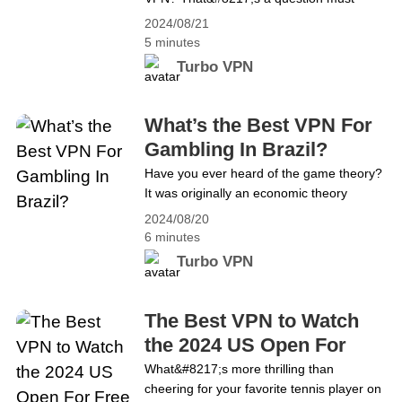
ဖြစ်သော VPN သည် အချို့သော ဝဘ်ဆိုဒ်
asked and answer if you have been
များ&hellip; Continue reading VPN ဖြင့်
2024/08/21
through recent events. On August 20th, X,
5 minutes
ChatGPT ကိုမည်သို့ဝင်ရောက်နည်း
the popular social media platform,
Turbo VPN
announced its decision to close their office
in Brazil. Meanwhile, at least 30 VPN apps
are not available in the App Store. Could
What’s the Best VPN For
this&hellip; Continue reading Are VPN
Gambling In Brazil?
Banned in Brazil？
Have you ever heard of the game theory?
It was originally an economic theory
proposed by the founding father of
2024/08/20
modern computer science, von Neumann.
6 minutes
Game theory considers the predicted and
Turbo VPN
actual behavior of individuals in a game
and studies their optimization strategies.
Behavior that is competitive or adversarial
The Best VPN to Watch
in nature is called gaming
the 2024 US Open For
behavior.&hellip; Continue reading
Free
What&#8217;s more thrilling than
What&#8217;s the Best VPN For
cheering for your favorite tennis player on
Gambling In Brazil?