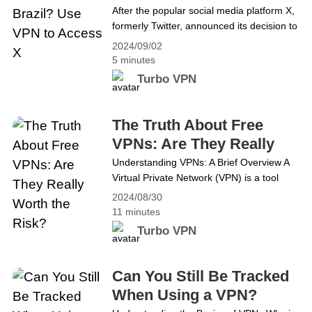
Access X
After the popular social media platform X,
2024
formerly Twitter, announced its decision to
close its office in Brazil on August 20th,
2024/09/02
the drama between X and the Brazilian
5 minutes
government has finally come to an end.
Turbo VPN
On August 30th, the Supreme Court of
Brazil ordered to suspend the business of
X in Brazil, putting an end&hellip;
The Truth About Free
Continue reading X (Twitter) Banned in
VPNs: Are They Really
Brazil? Use VPN to Access X
Worth the Risk?
Understanding VPNs: A Brief Overview A
Virtual Private Network (VPN) is a tool
designed to protect your online privacy
2024/08/30
and secure your internet connection.
11 minutes
When you use a VPN, it creates an
Turbo VPN
encrypted tunnel between your device
and the internet, ensuring that all data
transmitted through this tunnel is shielded
Can You Still Be Tracked
from prying eyes. How VPNs&hellip;
When Using a VPN?
Continue reading The Truth About Free