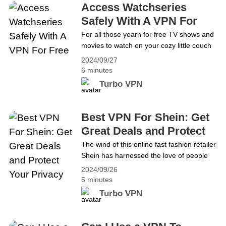
இது நிச்சயமாக நல்ல இடமாக இருக்காது. எனவே,
Access Watchseries
சில சிறந்த வாட்ச்சீரிஸ் மாற்றீடுகள் மற்றும்
Safely With A VPN For
வாட்ச்சீரிஸை பாதுகாப்பாக அணுக VPNஐ எவ்வாறு
Free
For all those yearn for free TV shows and
பயன்படுத்துவது என்பதை நான் உங்களுக்கு
movies to watch on your cozy little couch
அறிமுகப்படுத்துகிறேன். வாட்ச்சீரிஸ்&hellip;
with a nice brew beer in hand, free online
2024/09/27
platforms like Watchseries are our go-to
Continue reading இலவச VPN மூலம்
6 minutes
choice. However, sites like Watchseries
கண்காணிப்புத் தொடரை பாதுகாப்பாக அணுகவும்
Turbo VPN
often disappear and it&#8217;s definitely
not a good place for privacy protection.
Therefore, I&#8217;ll introduce you to
Best VPN For Shein: Get
some&hellip; Continue reading Access
Great Deals and Protect
Watchseries Safely With A VPN For Free
Your Privacy
The wind of this online fast fashion retailer
Shein has harnessed the love of people
around the world with its trendy and
2024/09/26
affordable clothing. By now, Shein has
5 minutes
been operating in over 220 countries,
Turbo VPN
catering to a diverse global base. Thus,
you need a VPN to enhance your safety
while shopping on Shein, protect