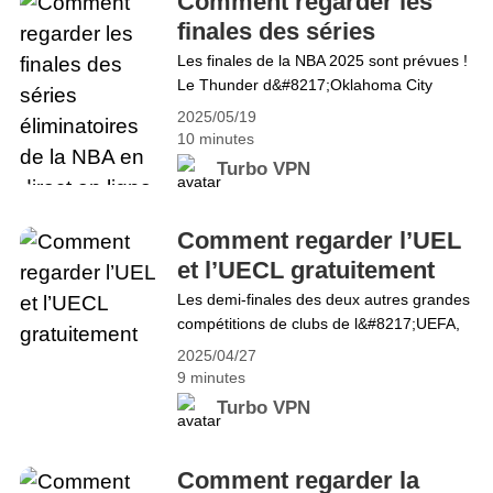
Comment regarder les
que&hellip; Continue reading Comment
finales des séries
regarder Roland-Garros 2025 en ligne
éliminatoires de la NBA
Les finales de la NBA 2025 sont prévues !
Le Thunder d&#8217;Oklahoma City
en direct en ligne en 2025
s&#8217;est imposé en dominant les
2025/05/19
Timberwolves du Minnesota en cinq
10 minutes
matchs lors de la finale de la Conférence
Turbo VPN
Ouest. À l&#8217;Est, les Pacers de
l&#8217;Indiana et les Knicks de New
York ont ​​ravivé leur rivalité, les Pacers
Comment regarder l’UEL
l&#8217;emportant contre les Knicks
et l’UECL gratuitement
en&hellip; Continue reading Comment
Les demi-finales des deux autres grandes
regarder les finales des séries
compétitions de clubs de l&#8217;UEFA,
éliminatoires de la NBA en direct en ligne
l&#8217;UEL et l&#8217;UECL, sont
en 2025
2025/04/27
également sur le point de débuter ! Le
9 minutes
premier tour débutera simultanément le
Turbo VPN
1er mai à 21h00 CET. En UEL, deux
rencontres passionnantes vous attendent
en demi-finales de l&#8217;UEFA Europa
Comment regarder la