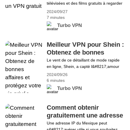
télévisées et des films gratuits à regarder
Black Friday et du Cyber Monday avec un
dans leur canapé confortable avec une
VPN
2024/09/27
bonne bière à la main, les plateformes en
7 minutes
ligne gratuites comme Watchseries sont
Turbo VPN
notre premier choix. Cependant, les sites
comme Watchseries disparaissent
souvent et ce n&#8217;est certainement
Meilleur VPN pour Shein :
pas un bon endroit pour la protection
Obtenez de bonnes
de&hellip; Continue reading Accéder aux
affaires et protégez votre
Le vent de ce détaillant de mode rapide
séries en toute sécurité avec un VPN
en ligne, Shein, a capté l&#8217;amour
vie privée
gratuit
des gens du monde entier grâce à ses
2024/09/26
vêtements branchés et abordables.
6 minutes
Aujourd&#8217;hui, Shein est présent
Turbo VPN
dans plus de 220 pays et
s&#8217;adresse à une clientèle
internationale diversifiée. Vous avez donc
Comment obtenir
besoin d&#8217;un VPN pour renforcer
gratuitement une adresse
votre sécurité lors de vos&hellip; Continue
IP au Mexique
Une adresse IP du Mexique peut
reading Meilleur VPN pour Shein :
s&#8217;avérer utile si vous souhaitez