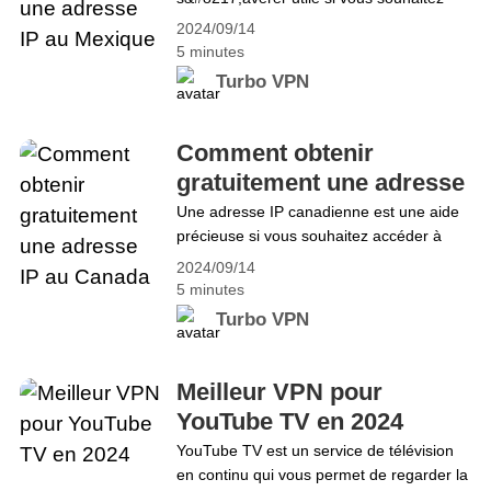
Obtenez de bonnes affaires et protégez
accéder à des contenus plus spécifiques
votre vie privée
2024/09/14
au Mexique ou renforcer votre niveau de
5 minutes
sécurité en ligne. Posséder une adresse
Turbo VPN
IP gratuite au Mexique vous permet non
seulement d&#8217;accéder au contenu
mexicain lorsque vous êtes à
Comment obtenir
l&#8217;étranger, mais aussi de
gratuitement une adresse
dissimuler votre IP d&#8217;origine,
IP au Canada
Une adresse IP canadienne est une aide
masquant&hellip; Continue reading
précieuse si vous souhaitez accéder à
Comment obtenir gratuitement une
davantage de contenu mondial ou
adresse IP au Mexique
2024/09/14
améliorer votre niveau de sécurité en
5 minutes
ligne. Posséder une adresse IP
Turbo VPN
canadienne gratuite vous permet non
seulement d&#8217;accéder à des
contenus canadiens lorsque vous êtes à
Meilleur VPN pour
l&#8217;étranger, mais aussi de masquer
YouTube TV en 2024
votre IP d&#8217;origine, ce qui
YouTube TV est un service de télévision
vous&hellip; Continue reading Comment
en continu qui vous permet de regarder la
obtenir gratuitement une adresse IP au