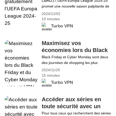
Europa League 2024-25
L&#8217;UEFA Europa League 2024-25
gratuitement avec Turbo VPN
promet une nouvelle saison palpitante de
football européen, avec les meilleurs
2024/12/02
clubs de tout le continent qui se battent
10 minutes
pour la gloire. Que vous soyez fan
Turbo VPN
d&#8217;équipes de Premier League
comme Manchester United et Arsenal, ou
que vous souteniez un club outsider
Maximisez vos
d&#8217;une des plus petites ligues
économies lors du Black
européennes, vous voudrez vivre&hellip;
Friday et du Cyber
Black Friday et Cyber Monday sont deux
Continue reading Comment regarder
des journées de shopping les plus
Monday avec un VPN
gratuitement l&#8217;UEFA Europa
attendues de l&#8217;année. Des offres
League 2024-25
2024/11/25
exceptionnelles aux ventes exclusives en
15 minutes
ligne, les économies sont énormes, mais
Turbo VPN
la concurrence pour obtenir les meilleurs
prix l&#8217;est tout autant. Dans ce
blog, nous allons vous montrer
Accéder aux séries en
exactement comment un VPN peut vous
toute sécurité avec un
aider à débloquer&hellip; Continue
VPN gratuit
Pour tous ceux qui recherchent des séries
reading Maximisez vos économies lors du