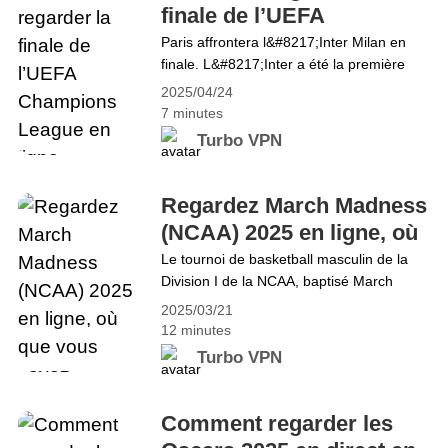
League : Tottenham affronte Bodø/Glimt
finale de l’UEFA
et l&#8217;Athletic Club affronte
Champions League en
Paris affrontera l&#8217;Inter Milan en
Manchester&hellip; Continue reading
finale. L&#8217;Inter a été la première
ligne gratuitement
Comment regarder l&#8217;UEL et
équipe à se qualifier pour cette finale
l&#8217;UECL gratuitement
2025/04/24
grâce à son incroyable victoire 7-6 sur
7 minutes
l&#8217;ensemble des deux matches
Turbo VPN
contre Barcelone en demi-finale. Le
lendemain soir, Paris les a rejoints grâce à
une victoire 3-1 sur l&#8217;ensemble
Regardez March Madness
des deux matches contre Arsenal. Le 31
(NCAA) 2025 en ligne, où
mai,&hellip; Continue reading Comment
que vous soyez
Le tournoi de basketball masculin de la
regarder la finale de l&#8217;UEFA
Division I de la NCAA, baptisé March
Champions League en ligne gratuitement
Madness, est un tournoi à élimination
2025/03/21
directe disputé aux États-Unis pour
12 minutes
déterminer le champion national de
Turbo VPN
basketball universitaire masculin de
Division I de la National Collegiate Athletic
Association (NCAA). La 86e édition
Comment regarder les
annuelle du tournoi a débuté le 18 mars