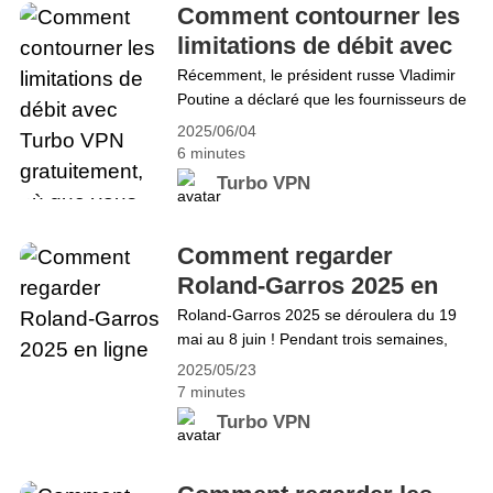
l&#8217;entreprise, qui s&#8217;est fermement
Comment contourner les
opposée aux lois l&#8217;obligeant à vérifier
limitations de débit avec
l&#8217;âge&hellip; Continue reading Sites web
Turbo VPN gratuitement,
Récemment, le président russe Vladimir
débloqués : comment accéder à Pornhub,
Poutine a déclaré que les fournisseurs de
où que vous soyez
YouPorn et RedTube en toute confidentialité et
services étrangers tels que Microsoft et
2025/06/04
Zoom qui agissent contre les intérêts
sécurité, même en cas de blocage
6 minutes
russes devraient être « bridés ».
Turbo VPN
Parallèlement, de nombreuses sources
d&#8217;information, plateformes de
réseaux sociaux et applications de chat
Comment regarder
étrangères sont inaccessibles. Comment
Roland-Garros 2025 en
éviter ces bridages ? Le VPN est
ligne
Roland-Garros 2025 se déroulera du 19
sans&hellip; Continue reading Comment
mai au 8 juin ! Pendant trois semaines,
contourner les limitations de débit avec
vous pourrez admirer les meilleurs
Turbo VPN gratuitement, où que vous
2025/05/23
joueurs de tennis du monde à la Porte
soyez
7 minutes
d&#8217;Auteuil. Voici tout ce que vous
Turbo VPN
devez savoir sur le match et toutes les
façons de le regarder, y compris un guide
de visionnage gratuit ! Qu&#8217;est-ce