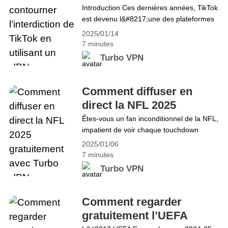
de TikTok en utilisant un
Introduction Ces dernières années, TikTok
&#8220;Xiaohongshu 小红书
est devenu l&#8217;une des plateformes
VPN
&#8221;,&hellip; Continue reading
de médias sociaux les plus populaires au
Interdiction de TikTok ? Voici la meilleure
2025/01/14
monde, offrant des vidéos courtes qui
alternative, RedNote, à connaître
7 minutes
captent tout, des défis viraux aux
absolument
Turbo VPN
moments personnels. Cependant,
récemment, TikTok aurait été bloqué au
Venezuela, empêchant des millions
Comment diffuser en
d&#8217;utilisateurs d&#8217;accéder à
direct la NFL 2025
leur contenu préféré. Cela a poussé
gratuitement avec Turbo
Êtes-vous un fan inconditionnel de la NFL,
beaucoup à chercher des&hellip;
impatient de voir chaque touchdown
VPN
Continue reading Guide 2025 : Comment
excitant, chaque jeu crucial et chaque
contourner l&#8217;interdiction de TikTok
2025/01/06
moment dramatique de la saison 2025,
en utilisant un VPN
7 minutes
mais sans vouloir payer de frais élevés
Turbo VPN
pour des abonnements à la télévision par
câble ou aux services de streaming ? Eh
bien, vous avez de la chance ! Avec
Comment regarder
Turbo&hellip; Continue reading Comment
gratuitement l’UEFA
diffuser en direct la NFL 2025