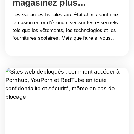
magasinez plus
intelligemment partout
Les vacances fiscales aux États-Unis sont une
aux États-Unis avec Turbo
occasion en or d’économiser sur les essentiels
tels que les vêtements, les technologies et les
VPN
fournitures scolaires. Mais que faire si vous
voyagez hors de votre état pour le travail ou les
vacances pendant le week-end sans taxes de
votre état d&#8217;origine ? Ou peut-être vivez-
vous près d’une&hellip; Continue reading Ne
ratez jamais une semaine sans taxes :
magasinez plus intelligemment partout aux
États-Unis avec Turbo VPN