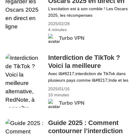
Oscars 2025 en direct en
2025&hellip; Continue reading Regardez
ligne
L’excitation est à son comble ! Les Oscars
March Madness (NCAA) 2025 en ligne, où
2025, les récompenses
que vous soyez
cinématographiques les plus influentes au
2025/02/28
monde, s’apprêtent à dévoiler leurs
4 minutes
lauréats ! La cérémonie se tiendra à 19 h
Turbo VPN
HE le dimanche 2 mars au Dolby Theatre
d’Ovation Hollywood. Cette année apporte
des changements majeurs : le prix de la
Interdiction de TikTok ?
Meilleure chanson originale mettra&hellip;
Voici la meilleure
Continue reading Comment regarder les
alternative, RedNote, à
Avec l&#8217;interdiction de TikTok dans
Oscars 2025 en direct en ligne
plusieurs pays comme l&#8217;Inde et les
connaître absolument
débats sur une éventuelle interdiction aux
2025/01/16
États-Unis, de nombreux utilisateurs se
10 minutes
tournent vers des applications alternatives
Turbo VPN
pour partager leur contenu, découvrir des
tendances et se connecter avec
d&#8217;autres. Une application qui
Guide 2025 : Comment
connaît un essor de popularité est
contourner l’interdiction
RedNote, la version internationale de