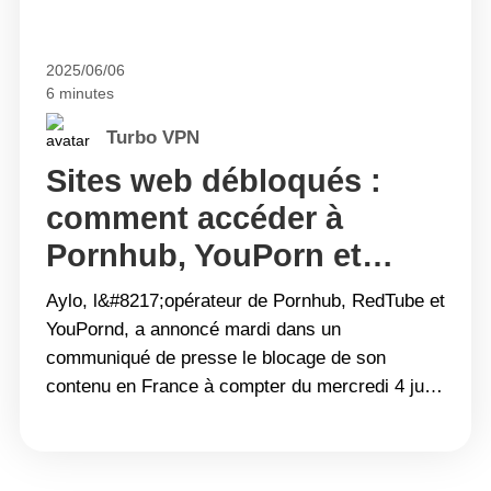
2025/06/06
6 minutes
Turbo VPN
Sites web débloqués :
comment accéder à
Pornhub, YouPorn et
RedTube en toute
Aylo, l&#8217;opérateur de Pornhub, RedTube et
confidentialité et sécurité,
YouPornd, a annoncé mardi dans un
communiqué de presse le blocage de son
même en cas de blocage
contenu en France à compter du mercredi 4 juin
après-midi. Cette décision s&#8217;inscrit dans
la continuité d&#8217;une série de mesures
prises ces dernières années par