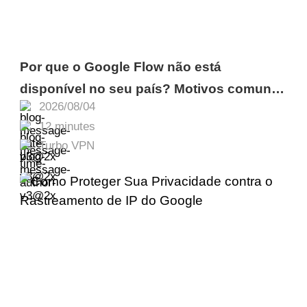
Por que o Google Flow não está
disponível no seu país? Motivos comuns
2026/08/04
e como resolver
12 minutes
Turbo VPN