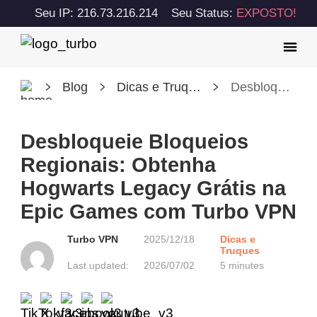
Seu IP: 216.73.216.214
Seu Status:
EXPOSTO!
Blog
Dicas e Truques
Desbloqueie Bloqueios Regionais: Obtenha Hogwarts Legacy Grátis na Epic Games com Turbo VPN
Desbloqueie Bloqueios
Regionais: Obtenha
Hogwarts Legacy Grátis na
Epic Games com Turbo VPN
Turbo VPN
2025/12/18
Dicas e
Truques
Last updated:
2026/07/02
5 minutes