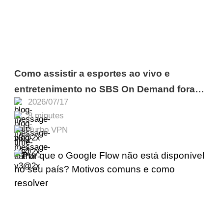
Como assistir a esportes ao vivo e
entretenimento no SBS On Demand fora
2026/07/17
da Austrália
8 minutes
Turbo VPN