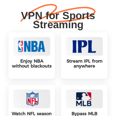
VPN for Sports
Streaming
Enjoy NBA
Stream IPL from
without blackouts
anywhere
Watch NFL season
Bypass MLB