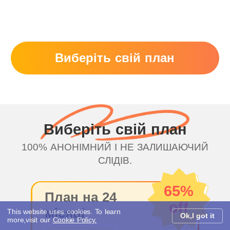
Виберіть свій план
Виберіть свій план
100% АНОНІМНИЙ І НЕ ЗАЛИШАЮЧИЙ
СЛІДІВ.
65%
План на 24
off
місяці
This website uses cookies. To learn
Ok,I got it
more,visit our
Cookie Policy.