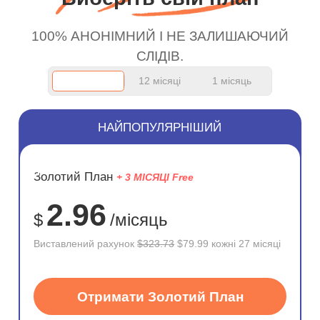
work.
сервісом. А 10/10.
100% АНОНІМНИЙ І НЕ ЗАЛИШАЮЧИЙ
СЛІДІВ.
12 місяці
1 місяць
НАЙПОПУЛЯРНІШИЙ
ЗНИЖКА
Золотий План
+ 3 МІСЯЦІ Free
75%
2.96
$
/місяць
Виставлений рахунок
$323.73
$79.99 кожні 27 місяці
Отримати Золотий План