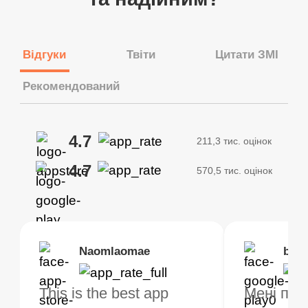
Відгуки
Твіти
Цитати ЗМІ
Рекомендований
4.7
211,3 тис. оцінок
4.7
570,5 тис. оцінок
Brias
Naomlaomae
Kirtisha Samant
Foutrrrrrr
bell
Kris
bo VPN працює! у
This is the best app
Найкращий
Дуже рекомендую
Мені под
Я викори