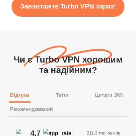
Завантажте Turbo VPN зараз!
Чи є Turbo VPN хорошим
та надійним?
Відгуки
Твіти
Цитати ЗМІ
Рекомендований
4.7
211,3 тис. оцінок