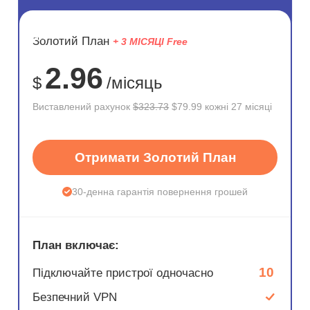
ЗНИЖКА
Золотий План
+ 3 МІСЯЦІ Free
75%
2.96
$
/місяць
Виставлений рахунок
$323.73
$79.99 кожні 27 місяці
Отримати Золотий План
30-денна гарантія повернення грошей
План включає:
10
Підключайте пристрої одночасно
Безпечний VPN