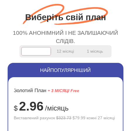
wanted to say thank you
оскільки користуюся
and keep up the good
безкоштовним
Виберіть свій план
work.
сервісом. А 10/10.
100% АНОНІМНИЙ І НЕ ЗАЛИШАЮЧИЙ
СЛІДІВ.
12 місяці
1 місяць
НАЙПОПУЛЯРНІШИЙ
ЗНИЖКА
Золотий План
+ 3 МІСЯЦІ Free
75%
2.96
$
/місяць
Виставлений рахунок
$323.73
$79.99 кожні 27 місяці