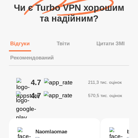
Чи є Turbo VPN хорошим
та надійним?
Відгуки
Твіти
Цитати ЗМІ
Рекомендований
4.7
211,3 тис. оцінок
4.7
570,5 тис. оцінок
Brias
Naomlaomae
Kirtisha Samant
Foutrrrrrr
bell
Kris