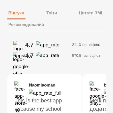
Відгуки
Твіти
Цитати ЗМІ
Рекомендований
4.7
211,3 тис. оцінок
4.7
570,5 тис. оцінок
Brias
Naomlaomae
Kirtisha Samant
Foutrrrrrr
bell
Kris
bo VPN працює! у
This is the best app
Найкращий
Дуже рекомендую
Мені под
Я викори
му є багато місць, з
because my school
безкоштовний VPN. Я
оскільки мої з’єдн
додаток,
VPN вже 