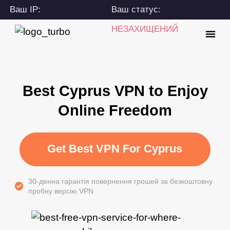
Ваш IP:
Ваш статус:
216.73.217.104
НЕЗАХИЩЕНИЙ
Best Cyprus VPN to Enjoy
Online Freedom
Get Best VPN For Cyprus
30-денна гарантія повернення грошей за безкоштовну
пробну версію VPN