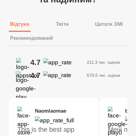
Відгуки
Твіти
Цитати ЗМІ
Рекомендований
4.7
211,3 тис. оцінок
4.7
570,5 тис. оцінок
Brias
Naomlaomae
Kirtisha Samant
Foutrrrrrr
bell
Kris
bo VPN працює! у
This is the best app
Найкращий
Дуже рекомендую
Мені под
Я викори