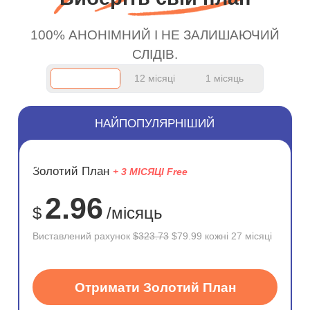
work.
сервісом. А 10/10.
100% АНОНІМНИЙ І НЕ ЗАЛИШАЮЧИЙ
СЛІДІВ.
12 місяці
1 місяць
НАЙПОПУЛЯРНІШИЙ
ЗНИЖКА
Золотий План
+ 3 МІСЯЦІ Free
75%
2.96
$
/місяць
Виставлений рахунок
$323.73
$79.99 кожні 27 місяці
Отримати Золотий План