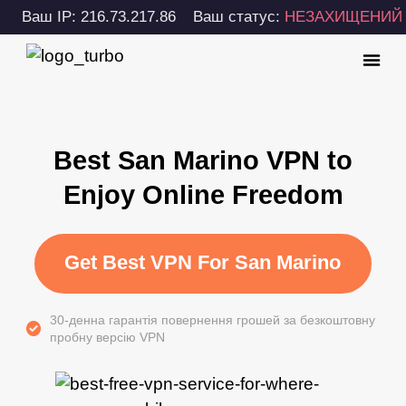
Ваш IP: 216.73.217.86
Ваш статус:
НЕЗАХИЩЕНИЙ
Best San Marino VPN to
Enjoy Online Freedom
Get Best VPN For San Marino
30-денна гарантія повернення грошей за безкоштовну
пробну версію VPN