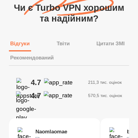
Чи є Turbo VPN хорошим
та надійним?
Відгуки
Твіти
Цитати ЗМІ
Рекомендований
4.7
211,3 тис. оцінок
4.7
570,5 тис. оцінок
Brias
Naomlaomae
Kirtisha Samant
Foutrrrrrr
bell
Kris