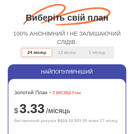
wanted to say thank you
оскільки користуюся
and keep up the good
безкоштовним
Виберіть свій план
work.
сервісом. А 10/10.
100% АНОНІМНИЙ І НЕ ЗАЛИШАЮЧИЙ
СЛІДІВ.
24 місяці
12 місяці
1 місяць
НАЙПОПУЛЯРНІШИЙ
ЗНИЖКА
Золотий План
+ 3 МІСЯЦІ Free
72%
3.33
$
/місяць
Виставлений рахунок
$323.73
$89.99 кожні 27 місяці