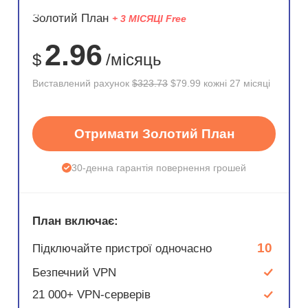
ЗНИЖКА
Золотий План
+ 3 МІСЯЦІ Free
75%
2.96
$
/місяць
Виставлений рахунок
$323.73
$79.99 кожні 27 місяці
Отримати Золотий План
30-денна гарантія повернення грошей
План включає:
10
Підключайте пристрої одночасно
Безпечний VPN
21 000+ VPN-серверів