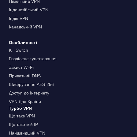
Німеччина VPN
Індонезійський VPN
Індія VPN
Канадський VPN
Особливості
Kill Switch
Розділене тунелювання
Захист Wi-Fi
Приватний DNS
Шифрування AES-256
Доступ до Інтернету
VPN Для Країни
Турбо VPN
Що таке VPN
Що таке мій IP
Найшвидший VPN