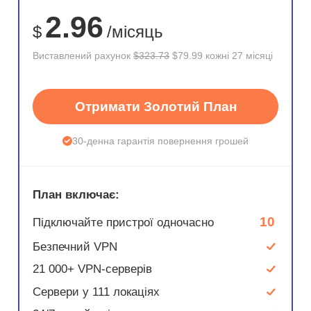
75%
2.96
$
/місяць
Виставлений рахунок
$323.73
$79.99 кожні 27 місяці
Отримати Золотий План
30-денна гарантія повернення грошей
План включає:
10
Підключайте пристрої одночасно
Безпечний VPN
21 000+ VPN-серверів
Сервери у 111 локаціях