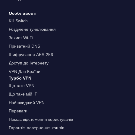
Особливості
Kill Switch
Розділене тунелювання
Захист Wi-Fi
Приватний DNS
Шифрування AES-256
Доступ до Інтернету
VPN Для Країни
Турбо VPN
Що таке VPN
Що таке мій IP
Найшвидший VPN
Переваги
Немає відстеження користувачів
Гарантія повернення коштів