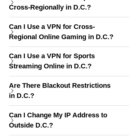
support this amazing
кілька доступних
Cross-Regionally in D.C.?
vpn honestly you should
безкоштовних мереж, з
put more ads to grant us
яких можна
Can I Use a VPN for Cross-
more range and faster
переключатися. Легко,
Regional Online Gaming in D.C.?
WiFi but honestly the
мій улюблений.
Can I Use a VPN for Sports
WiFi is already fast
Найкраще, я не бачив
Streaming Online in D.C.?
when I use this I just
жодної реклами досі,
wanted to say thank you
оскільки користуюся
Are There Blackout Restrictions
and keep up the good
безкоштовним
in D.C.?
work.
сервісом. А 10/10.
Can I Change My IP Address to
Outside D.C.?