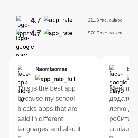
4.7
211,3 тис. оцінок
4.7
570,5 тис. оцінок
Brias
Naomlaomae
Kirtisha Samant
Foutrrrrrr
bell
Kris
bo VPN працює! у
This is the best app
Найкращий
Дуже рекомендую
Мені под
Я викори
му є багато місць, з
because my school
безкоштовний VPN. Я
оскільки мої з’єдн
додаток,
VPN вже 
х можна вибрати
blocks apps that are
не є звичайним
швидкі та стабільн
легко до
тижнів і 
коштовно. Я купив
said in different
користувачем VPN,
робити щ
що це чу
mium, щоб
languages and also it
але коли я подорожую,
соціальн
для всіх