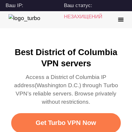
Ваш IP:
Ваш статус:
216.73.217.126
НЕЗАХИЩЕНИЙ
Best District of Columbia
VPN servers
Access a
District of Columbia
IP
address(
Washington D.C.
) through Turbo
VPN’s reliable servers. Browse privately
without restrictions.
Get Turbo VPN Now