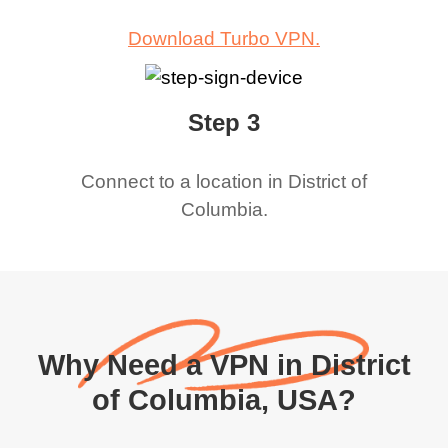
Download Turbo VPN.
Step 3
Connect to a location in
District of
Columbia
.
Why Need a VPN in District
of Columbia, USA?