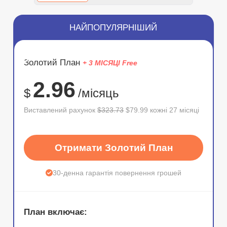
НАЙПОПУЛЯРНІШИЙ
ЗНИЖКА
Золотий План
+ 3 МІСЯЦІ Free
75%
2.96
$
/місяць
Виставлений рахунок
$323.73
$79.99 кожні 27 місяці
Отримати Золотий План
30-денна гарантія повернення грошей
План включає: