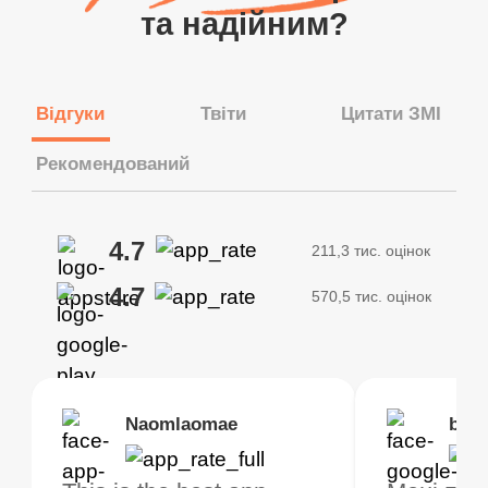
та надійним?
Відгуки
Твіти
Цитати ЗМІ
Рекомендований
4.7
211,3 тис. оцінок
4.7
570,5 тис. оцінок
Brias
Naomlaomae
Kirtisha Samant
Foutrrrrrr
bell
Kris