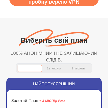
пробну версію VPN
Виберіть свій план
100% АНОНІМНИЙ І НЕ ЗАЛИШАЮЧИЙ
СЛІДІВ.
12 місяці
1 місяць
НАЙПОПУЛЯРНІШИЙ
ЗНИЖКА
Золотий План
+ 3 МІСЯЦІ Free
75%