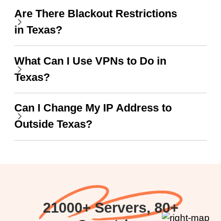
Are There Blackout Restrictions
work.
сервісом. А 10/10.
in Texas?
What Can I Use VPNs to Do in
Texas?
Can I Change My IP Address to
Outside Texas?
21000+ Servers, 80+