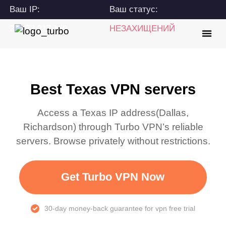
Ваш IP:
Ваш статус:
216.73.217.150
НЕЗАХИЩЕНИЙ
Best Texas VPN servers
Access a
Texas
IP address(
Dallas,
Richardson
) through Turbo VPN’s reliable
servers. Browse privately without restrictions.
Get Turbo VPN Now
30-day money-back guarantee for vpn free trial