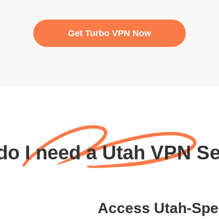
Get Turbo VPN Now
o I need a Utah VPN S
Access Utah-Spec