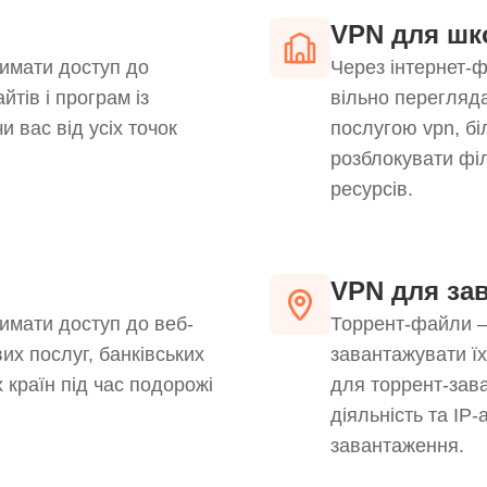
VPN для шк
имати доступ до
Через інтернет-ф
йтів і програм із
вільно перегляда
вас від усіх точок
послугою vpn, бі
розблокувати філ
ресурсів.
VPN для за
мати доступ до веб-
Торрент-файли –
их послуг, банківських
завантажувати ї
х країн під час подорожі
для торрент-зав
діяльність та IP
завантаження.