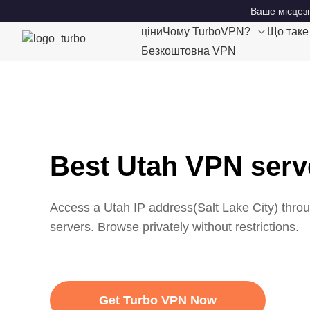
Ваше місцезн
ціни
Чому TurboVPN?
Що так
Безкоштовна VPN
Best Utah VPN serv
Access a
Utah
IP address(
Salt Lake City
) thro
servers. Browse privately without restrictions.
Get Turbo VPN Now