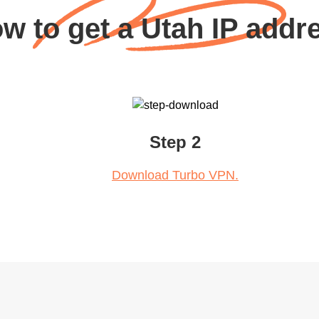
w to get a Utah IP addr
Step 2
Download Turbo VPN.