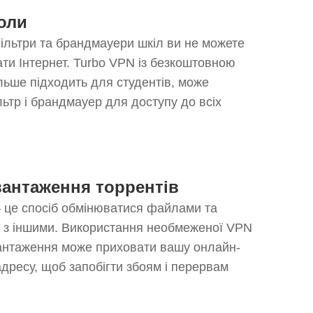
оли
ільтри та брандмауери шкіл ви не можете
ти Інтернет. Turbo VPN із безкоштовною
льше підходить для студентів, може
ьтр і брандмауер для доступу до всіх
вантаження торрентів
 це спосіб обмінюватися файлами та
х з іншими. Використання необмеженої VPN
антаження може приховати вашу онлайн-
-адресу, щоб запобігти збоям і перервам