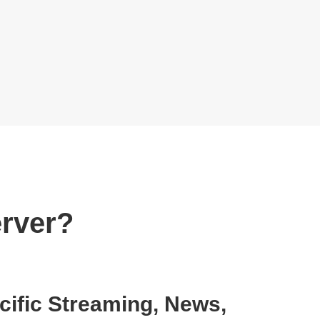
erver?
ific Streaming, News,