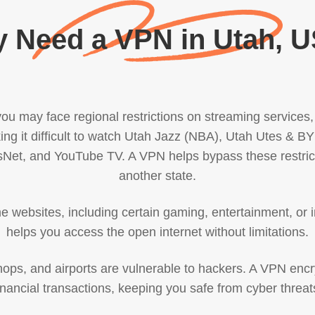
 Need a VPN in Utah, 
you may face regional restrictions on streaming services,
king it difficult to watch Utah Jazz (NBA), Utah Utes 
et, and YouTube TV. A VPN helps bypass these restrictio
another state.
some websites, including certain gaming, entertainment, or
helps you access the open internet without limitations.
shops, and airports are vulnerable to hackers. A VPN encr
inancial transactions, keeping you safe from cyber threat