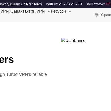
аходження: United States
Ваш IP: 216.73.216.70
Ваш статус:
НЕ
е VPN?
Завантажити VPN
Ресурси
Україн
ers
ugh Turbo VPN’s reliable